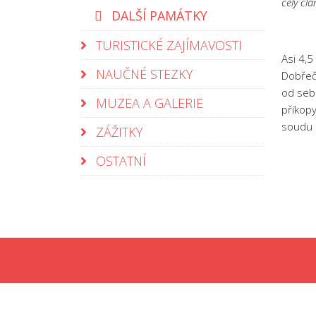
celý čl
DALŠÍ PAMÁTKY
TURISTICKÉ ZAJÍMAVOSTI
Asi 4,
NAUČNÉ STEZKY
Dobřečo
od sebe
MUZEA A GALERIE
příkopy
soudu a
ZÁŽITKY
OSTATNÍ