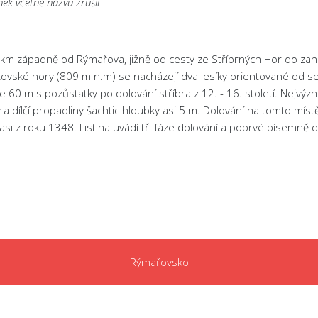
ánek včetně názvu zrušit
5 km západně od Rýmařova, jižně od cesty ze Stříbrných Hor do za
vské hory (809 m n.m) se nacházejí dva lesíky orientované od seve
 60 m s pozůstatky po dolování stříbra z 12. - 16. století. Nejvý
 a dílčí propadliny šachtic hloubky asi 5 m. Dolování na tomto m
si z roku 1348. Listina uvádí tři fáze dolování a poprvé písemně 
Rýmařovsko