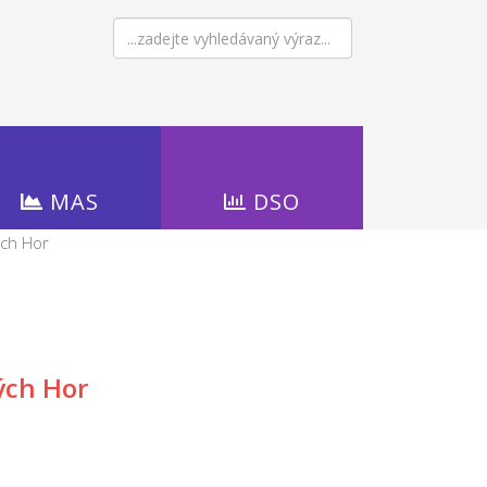
MAS
DSO
ých Hor
ých Hor