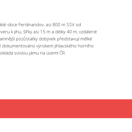
niklé obce Ferdinandov, asi 800 m SSV od
ru k jihu, šířky asi 15 m a délky 40 m, vzdálené
znamnější pozůstatky dobývek představují mělké
ístě dokumentováno výrokem jihlavského horního
dokládá svislou jámu na území ČR.