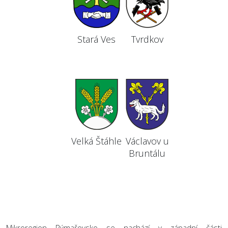
Stará Ves
Tvrdkov
Velká Štáhle
Václavov u
Bruntálu
Mikroregion Rýmařovsko se nachází v západní části