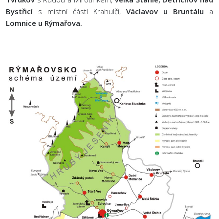
Bystřicí
s místní částí Krahulčí,
Václavov u Bruntálu
a
Lomnice u Rýmařova.