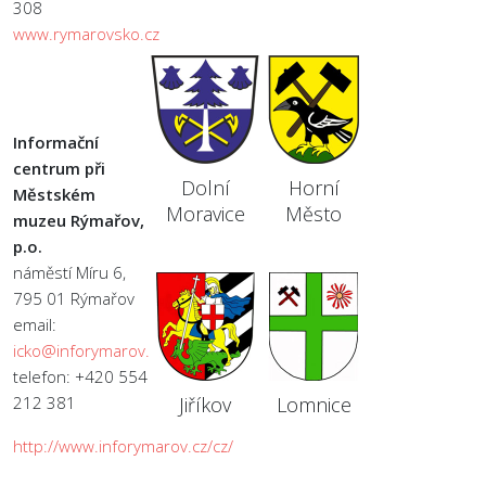
308
www.rymarovsko.cz
Informační
centrum při
Dolní
Horní
Městském
Moravice
Město
muzeu Rýmařov,
p.o.
náměstí Míru 6,
795 01 Rýmařov
email:
icko@inforymarov.cz
telefon: +420 554
212 381
Jiříkov
Lomnice
http://www.inforymarov.cz/cz/