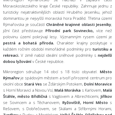
Moravskoslezského kraje České republiky. Zahrnuje jednu z
turisticky nejatraktivnějších oblastí Hrubého Jeseníku, jehož
dominantou je nejvyšší moravská hora Praděd. Třetina území
Rýmařovska je součástí
Chráněné krajinné oblasti Jeseníky
,
jižní část představuje
Přírodní park Sovinecko,
více než
polovinu území pokrývají lesy. Významným rysem území je
pestrá a bohatá příroda.
Charakter krajiny poskytuje v
každém ročním období mimořádné podmínky pro
turistiku a
rekreaci.
V zimě nabízí ideální sněhové podmínky s
nejdelší
dobou lyžování
v České republice.
Mikroregion sdružuje 14 obcí s 18 tisíci obyvatel.
Město
Rýmařov
je spádovým městem a tvoří přirozené centrum pro
okolní obce
Stará Ves
se Žďárským Potokem,
Dolní Moravice
s Horní Moravicí a Novou Vsí,
Malá Morávka
s Karlovem,
Malá
Štáhle, město Břidličná
s Vajglovem a Albrechticemi,
Jiříkov
se Sovincem a s Těchanovem,
Ryžoviště, Horní Město
s
Rešovem, s Dobřečovem, se Skálami a Stříbrnými Horami,
Tvrdkov
s Rudou a Mirotínkem,
Velká Štáhle, Dětřichov nad