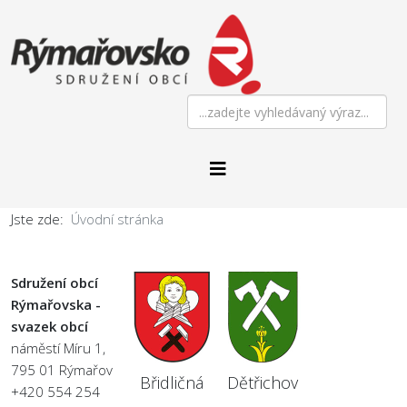
Jste zde:
Úvodní stránka
Sdružení obcí
Rýmařovska -
svazek obcí
náměstí Míru 1,
795 01 Rýmařov
Břidličná
Dětřichov
+420 554 254