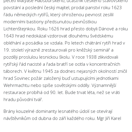
pečeti Matyáše Habsburského, účastník českého stavovského
povstání a poslední český majitel, prodal panství roku 1623
řádu německých rytířů, který ohroženou pevnost zesílil
moderními bastiony předsunutou pevnůstkou
Lichtenštejnkou. Roku 1626 hrad přesto dobyli Dánové a roku
1643 hrad nedokázal vzdorovat dlouhému švédskému
obléhání a posádka se vzdala. Po letech chátrání rytíři hrad v
19. století výrazně zrestaurovali pro kněžský seminář a
později proslulou lesnickou školu. V roce 1938 zlikvidovali
rytířský řád nacisté a řada bratří se ocitla v koncentračních
táborech. V květnu 1945 za dodnes nejasných okolností zničil
hrad Sovinec požár založený buď ustupujícími jednotkami
Wehrmachtu nebo spíše sovětskými oddíly. Významnější
restaurace probíhá od 90. let. Bude trvat léta, než se vráti
hradu původní tvář.
Brány kouzelné dominanty lesnatého údolí se otevírají
návštěvníkům od dubna do září každého roku. Mgr Jiří Karel