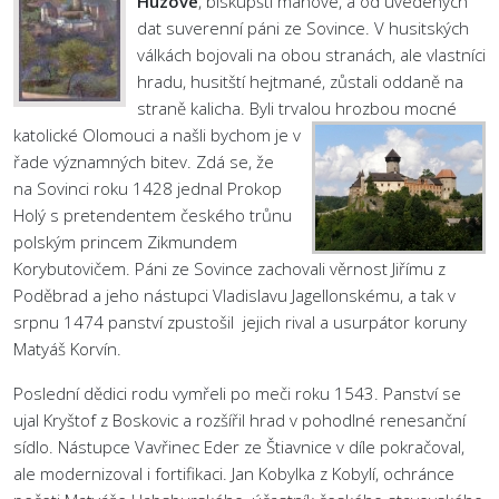
Huzové
, biskupští manové, a od uvedených
dat suverenní páni ze Sovince. V husitských
válkách bojovali na obou stranách, ale vlastníci
hradu, husitští hejtmané, zůstali oddaně na
straně kalicha. Byli trvalou hrozbou mocné
katolické Olomouci a
našli bychom je v
řade významných bitev. Zdá se, že
na Sovinci roku 1428 jednal Prokop
Holý s pretendentem českého trůnu
polským princem Zikmundem
Korybutovičem. Páni ze Sovince zachovali věrnost Jiřímu z
Poděbrad a jeho nástupci Vladislavu Jagellonskému, a tak v
srpnu 1474 panství zpustošil jejich rival a usurpátor koruny
Matyáš Korvín.
Poslední dědici rodu vymřeli po meči roku 1543. Panství se
ujal Kryštof z Boskovic a rozšířil hrad v pohodlné renesanční
sídlo. Nástupce Vavřinec Eder ze Štiavnice v díle pokračoval,
ale modernizoval i fortifikaci. Jan Kobylka z Kobylí, ochránce