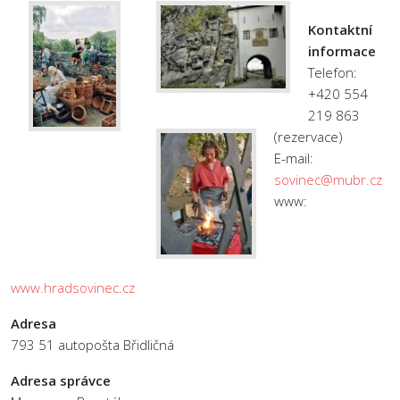
Kontaktní
informace
Telefon:
+420 554
219 863
(rezervace)
E-mail:
sovinec@mubr.cz
www:
www.hradsovinec.cz
Adresa
793 51 autopošta Břidličná
Adresa správce