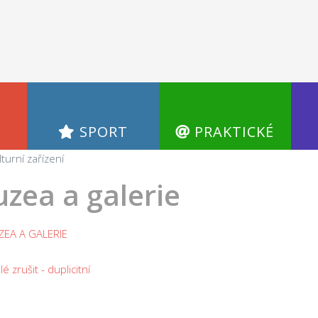
SPORT
PRAKTICKÉ
lturní zařízení
zea a galerie
EA A GALERIE
é zrušit - duplicitní