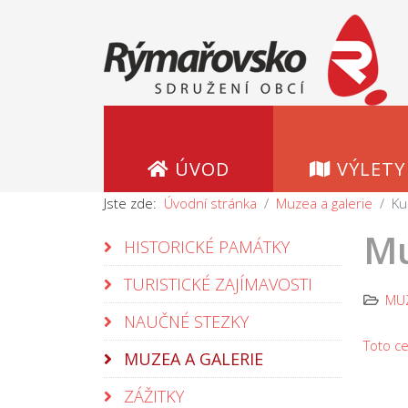
ÚVOD
VÝLETY
Jste zde:
Úvodní stránka
Muzea a galerie
Ku
Mu
HISTORICKÉ PAMÁTKY
TURISTICKÉ ZAJÍMAVOSTI
MUZ
NAUČNÉ STEZKY
Toto cel
MUZEA A GALERIE
ZÁŽITKY