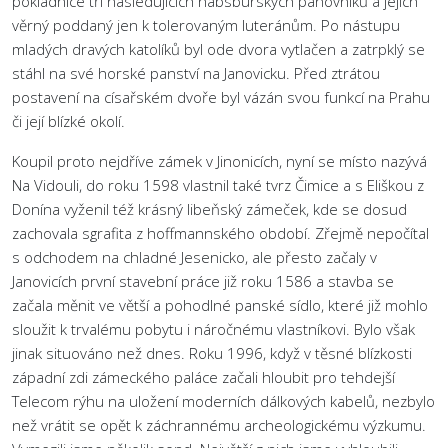
pokladnice tří následujících habsburských panovníků a jejich
věrný poddaný jen k tolerovaným luteránům. Po nástupu
mladých dravých katolíků byl ode dvora vytlačen a zatrpklý se
stáhl na své horské panství na Janovicku. Před ztrátou
postavení na císařském dvoře byl vázán svou funkcí na Prahu
či její blízké okolí.
Koupil proto nejdříve zámek v Jinonicích, nyní se místo nazývá
Na Vidouli, do roku 1598 vlastnil také tvrz Čimice a s Eliškou z
Donína vyženil též krásný libeňský zámeček, kde se dosud
zachovala sgrafita z hoffmannského období. Zřejmě nepočítal
s odchodem na chladné Jesenicko, ale přesto začaly v
Janovicích první stavební práce již roku 1586 a stavba se
začala měnit ve větší a pohodlné panské sídlo, které již mohlo
sloužit k trvalému pobytu i náročnému vlastníkovi. Bylo však
jinak situováno než dnes. Roku 1996, když v těsné blízkosti
západní zdi zámeckého paláce začali hloubit pro tehdejší
Telecom rýhu na uložení moderních dálkových kabelů, nezbylo
než vrátit se opět k záchrannému archeologickému výzkumu.