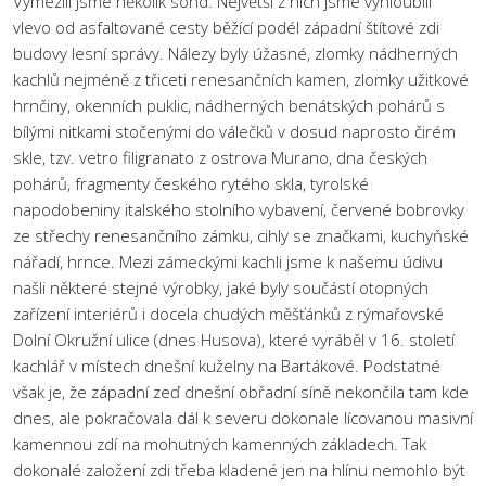
Vymezili jsme několik sond. Největší z nich jsme vyhloubili
vlevo od asfaltované cesty běžící podél západní štítové zdi
budovy lesní správy. Nálezy byly úžasné, zlomky nádherných
kachlů nejméně z třiceti renesančních kamen, zlomky užitkové
hrnčiny, okenních puklic, nádherných benátských pohárů s
bílými nitkami stočenými do válečků v dosud naprosto čirém
skle, tzv. vetro filigranato z ostrova Murano, dna českých
pohárů, fragmenty českého rytého skla, tyrolské
napodobeniny italského stolního vybavení, červené bobrovky
ze střechy renesančního zámku, cihly se značkami, kuchyňské
nářadí, hrnce. Mezi zámeckými kachli jsme k našemu údivu
našli některé stejné výrobky, jaké byly součástí otopných
zařízení interiérů i docela chudých měšťánků z rýmařovské
Dolní Okružní ulice (dnes Husova), které vyráběl v 16. století
kachlář v místech dnešní kuželny na Bartákové. Podstatné
však je, že západní zeď dnešní obřadní síně nekončila tam kde
dnes, ale pokračovala dál k severu dokonale lícovanou masivní
kamennou zdí na mohutných kamenných základech. Tak
dokonalé založení zdi třeba kladené jen na hlínu nemohlo být