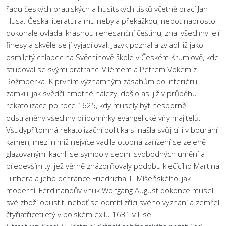
řadu českých bratrských a husitských tisků včetně prací Jan
Husa. Česká literatura mu nebyla překážkou, neboť naprosto
dokonale ovládal krásnou renesanční češtinu, znal všechny její
finesy a skvěle se jí vyjadřoval. Jazyk poznal a zvládl již jako
osmiletý chlapec na Svěchinově škole v Českém Krumlově, kde
studoval se svými bratranci Vilémem a Petrem Vokem z
Rožmberka. K prvním významným zásahům do interiéru
zámku, jak svědčí hmotné nálezy, došlo asi již v průběhu
rekatolizace po roce 1625, kdy musely být nesporně
odstraněny všechny připomínky evangelické víry majitelů.
Všudypřítomná rekatolizační politika si našla svůj cíl i v bourání
kamen, mezi nimiž nejvíce vadila otopná zařízení se zeleně
glazovanými kachli se symboly sedmi svobodných umění a
především ty, jež věrně znázorňovaly podobu klečícího Martina
Luthera a jeho ochránce Friedricha III. Míšeňského, jak
moderní! Ferdinandův vnuk Wolfgang August dokonce musel
své zboží opustit, neboť se odmítl zříci svého vyznání a zemřel
čtyřiatřicetiletý v polském exilu 1631 v Lise.