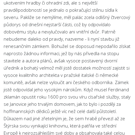
ukotvením hradby či ohradní zdi, ale s největší
pravděpodobností se jednalo o pokračující stěnu sídla k
severu. Pakliže se nemýlíme, měl palác zcela odlišný čtvercový
půdorys od dnešní nejstarší části, což by odpovídalo
dobovému stylu a nevylučovalo ani vnitřní dvůr. Patrně
nebudeme daleko od pravdy, nazveme - li nyní stavbu již
renesančním zámkem. Bohužel se doposud nepodařilo získat
naprosto žádnou informaci, jež by nás přivedla na stopu
stavitele a autora plánů, avšak vysoce postavený dvorní
úředník a bohatý velmož měl jistě dostatek možností zajistit si
vysoce kvalitního architekta v pražské italské či německé
komunitě, avšak nelze vyloučit ani českého odborníka. Zámek
jistě odpovídal jeho vysokým nárokům. Když musel Ferdinand
zklamán opustit roku 1600 pro svou víru císařské služby, staly
se Janovice jeho trvalým domovem, jak to bylo i později za
hoffmannských dědiců ještě víc než celé další půlstoletí.
Důkazem nad jiné zřetelným je, že sem hrabě převezl až ze
Štýrska svou vynikající knihovnu, která patřila ve střední
Evropě k nejrozsáhlejším své doby a obsahovala také celou