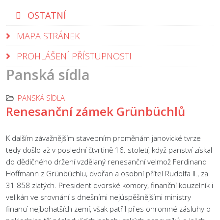
OSTATNÍ
MAPA STRÁNEK
PROHLÁŠENÍ PŘÍSTUPNOSTI
Panská sídla
PANSKÁ SÍDLA
Renesanční zámek Grünbüchlů
K dalším závažnějším stavebním proměnám janovické tvrze
tedy došlo až v poslední čtvrtině 16. století, když panství získal
do dědičného držení vzdělaný renesanční velmož Ferdinand
Hoffmann z Grünbüchlu, dvořan a osobní přítel Rudolfa II., za
31 858 zlatých. President dvorské komory, finanční kouzelník i
velikán ve srovnání s dnešními nejúspěšnějšími ministry
financí nejbohatších zemí, však patřil přes ohromné zásluhy o