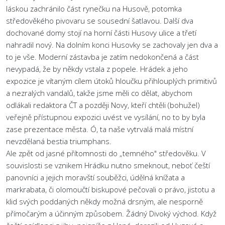
láskou zachránilo část rynečku na Husově, potomka
středověkého pivovaru se sousední šatlavou. Další dva
dochované domy stojí na horní části Husovy ulice a třetí
nahradil nový. Na dolním konci Husovky se zachovaly jen dva a
to je vše. Moderní zástavba je zatím nedokončená a část
nevypadá, že by někdy vstala z popele. Hrádek a jeho
expozice je vítaným cílem útoků hloučku přihlouplých primitivů
a nezralých vandalů, takže jsme měli co dělat, abychom
odlákali redaktora ČT a později Novy, kteří chtěli (bohužel)
veřejně přístupnou expozici uvést ve vysílání, no to by byla
zase prezentace města. Ó, ta naše vytrvalá malá místní
nevzdělaná bestia triumphans.
Ale zpět od jasné přítomnosti do „temného" středověku. V
souvislosti se vznikem Hrádku nutno smeknout, neboť čeští
panovníci a jejich moravští souběžci, údělná knížata a
markrabata, či olomoučtí biskupové pečovali o právo, jistotu a
klid svých poddaných někdy možná drsným, ale nesporně
přímočarým a účinným způsobem. Žádný Divoký východ. Když