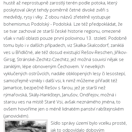
hustě až neprostupně zarostlý terén podle potoka, který
poskytoval úkryt tehdy poměrně četné divoké zvěři s
medvědy, rysy i vlky. Z obou názvů zřetelně vystupuje
bohemismus Podolský - Podolská. Lze též předpokládat, že
se tvar zachoval ze starší české historie regionu, omezené
však v naší oblasti pouze první polovinou 13. století. Podobně
tomu bylo i v dalších případech, viz Skalka-Skalcodorf, zaniklá
ves u Břidličné, ale též dosud existující Rešov-Reschen, Jiříkov-
Girsig, Stránské-Zechitz-Czechitz, jež možná souvisí nějak se
zaniklým, lépe obnoveným Čechovem. V nevelkých
vyklučených ostrůvcích, nadále obklopených lesy či lesostepí,
samozřejmě vznikly i další vsi, k nimž můžeme přiřadit též
Jamartice, bezpečně Rešov s farou, jež je starší než
rýmařovská, Skály-Hankštejn, Janušov, Ondřejov, možná i
starou ves na místě Staré Vsi, avšak neznámého jména, to
ovšem hovoříme jen o méně lidnatém panství rabštejnském
(janovickém).
Sídlo správy území bylo vcelku prosté,
jak to odpovídalo dobovým