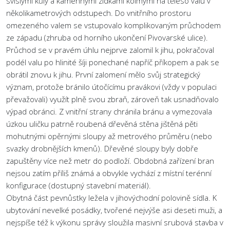
svislými kůly a kamennými zídkami kolmými na těleso valu v
několikametrových odstupech. Do vnitřního prostoru
omezeného valem se vstupovalo komplikovaným průchodem
ze západu (zhruba od horního ukončení Pivovarské ulice).
Průchod se v pravém úhlu nejprve zalomil k jihu, pokračoval
podél valu po hlinité šíji ponechané napříč příkopem a pak se
obrátil znovu k jihu. První zalomení mělo svůj strategický
význam, protože bránilo útočícímu pravákovi (vždy v populaci
převažovali) využít plně svou zbraň, zároveň tak usnadňovalo
výpad obránci. Z vnitřní strany chránila bránu a vymezovala
úzkou uličku patrně roubená dřevěná stěna jištěná pěti
mohutnými opěrnými sloupy až metrového průměru (nebo
svazky drobnějších kmenů). Dřevěné sloupy byly dobře
zapuštěny více než metr do podloží. Obdobná zařízení bran
nejsou zatím příliš známá a obvykle vychází z místní terénní
konfigurace (dostupný stavební materiál).
Obytná část pevnůstky ležela v jihovýchodní polovině sídla. K
ubytování nevelké posádky, tvořené nejvýše asi deseti muži, a
nejspíše též k výkonu správy sloužila masivní srubová stavba v