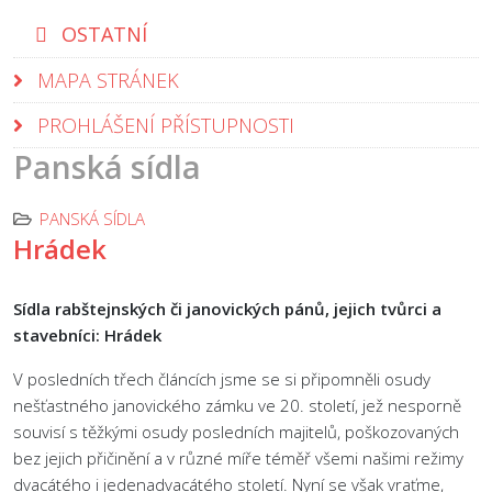
OSTATNÍ
MAPA STRÁNEK
PROHLÁŠENÍ PŘÍSTUPNOSTI
Panská sídla
PANSKÁ SÍDLA
Hrádek
Sídla rabštejnských či janovických pánů, jejich tvůrci a
stavebníci: Hrádek
V posledních třech článcích jsme se si připomněli osudy
nešťastného janovického zámku ve 20. století, jež nesporně
souvisí s těžkými osudy posledních majitelů, poškozovaných
bez jejich přičinění a v různé míře téměř všemi našimi režimy
dvacátého i jedenadvacátého století. Nyní se však vraťme,