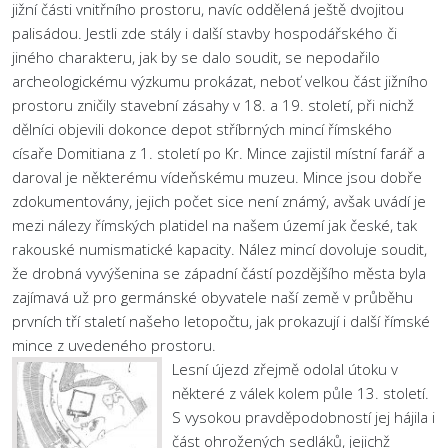
jižní části vnitřního prostoru, navíc oddělená ještě dvojitou
palisádou. Jestli zde stály i další stavby hospodářského či
jiného charakteru, jak by se dalo soudit, se nepodařilo
archeologickému výzkumu prokázat, neboť velkou část jižního
prostoru zničily stavební zásahy v 18. a 19. století, při nichž
dělníci objevili dokonce depot stříbrných mincí římského
císaře Domitiana z 1. století po Kr. Mince zajistil místní farář a
daroval je některému vídeňskému muzeu. Mince jsou dobře
zdokumentovány, jejich počet sice není známý, avšak uvádí je
mezi nálezy římských platidel na našem území jak české, tak
rakouské numismatické kapacity. Nález mincí dovoluje soudit,
že drobná vyvýšenina se západní částí pozdějšího města byla
zajímavá už pro germánské obyvatele naší země v průběhu
prvních tří staletí našeho letopočtu, jak prokazují i další římské
mince z uvedeného prostoru.
Lesní újezd zřejmě odolal útoku v
některé z válek kolem půle 13. století.
S vysokou pravděpodobností jej hájila i
část ohrožených sedláků, jejichž