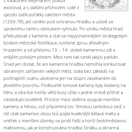
s lokátorem Reymarem, pokud
existoval, a s dalšími příchozími. Lidé z
újezdu zažili počátky založení města
(1269-78), jež vzniklo pod ochranou Hrádku a uctivě se
správnímu centru obloukem vyhnulo. Po vzniku města hrad
přebudovali z kamene a stal se nejvýznamnějším strategickým
bodem městské fortifikace, tvořené zprvu dřevěným
hrazením a od přelomu 13. - 14. století kamennou zdí a
vnějším polským plotem. Mezi nimi tak vznikl jakýsi parkán.
Snad jen dodat, že ani kamenná hradba nemohla konkurovat
obranným zařízením velkých měst, stála bez základů na
počínajícím svahu ukotvena jen na stupni zasekaném do
jílovitého povrchu. Podlouhlé lomové kameny byly kladeny na
hlínu a oba líce tvořily větší kusy vždy v jedné vrstvě příčně a
následující podélně. Prostor mezi oběma vysypali menšími
kameny a hlínou, což připomíná tzv. římskou (antickou) zeď, v
níž však kamenivo obou líců pojila kvalitnější bělavá malta a
vnitřek s menšími úlomky se prolil řidší a horší šedohnědavou
maltovinou, jak je konstruována hradba Strálku a obranná