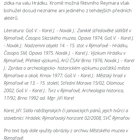
zídka na valu Hrádku. Kromě možná fiktivního Reymara však
bohužel dosud neznáme ani jediného z tehdejších předních
aktérů.
Literatura: Goš V. - Karel J. - Novák J.: Zaniklé středověké sídliště v
Rýmařově, Časopis Slezského muzea, Opava 1974; Goš V. - Karel J.
- Novák J.: Nadzemní objekt 14. - 15. stol. v Rýmařově - Hrádku,
Časopis SM, Opava 1975. Novák J. - Karel J.: Výzkum Hrádku v
Rýmařově, Přehled výzkumů, ArÚ ČSAV Brno 1976; Novák J. - Karel
J.: Zpráva o archeologicko- historickém výzkumu počátků města
Rýmařova a okolí, Krnov 1977; Goš V. - Karel J.: Městský hrad v
Rýmařově ve 13. - 15. století, Střední Morava 15/02, Olomouc
2002; Goš V. - Karel J.: Tvrz v Rýmařově, Archeologia historica,
17/92, Brno 1992 ad. Mgr. Jiří Karel
Karel, Jiří: Sídla rabštejnských či janovických pánů, jejich tvůrci a
stavebníci: Hrádek; Rýmařovský horizont 02/2008, SVČ Rýmařov.
Pro text byly dále využity obrázky z archivu Městského muzea v
Rýmařově.