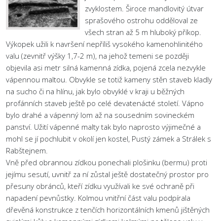
zvyklostem. Široce mandlovitý útvar
sprašového ostrohu odděloval ze
všech stran až 5 m hluboký příkop.
Výkopek užili k navršení nepříliš vysokého kamenohlinitého
valu (zevnitř výšky 1,7-2 m), na jehož temeni se později
objevila asi metr silná kamenná zídka, pojená zcela nezvykle
vápennou maltou. Obvykle se totiž kameny stěn staveb kladly
na sucho či na hlínu, jak bylo obvyklé v kraji u běžných
profánních staveb ještě po celé devatenácté století. Vápno
bylo drahé a vápenný lom až na sousedním sovineckém
panství. Užití vápenné malty tak bylo naprosto výjimečné a
mohl se jí pochlubit v okolí jen kostel, Pustý zámek a Strálek s
Rabštejnem.
Vně před obrannou zídkou ponechali plošinku (bermu) proti
jejímu sesutí, uvnitř za ní zůstal ještě dostatečný prostor pro
přesuny obránců, kteří zídku využívali ke své ochraně při
napadení pevnůstky. Kolmou vnitřní část valu podpírala
dřevěná konstrukce z tenčích horizontálních kmenů jištěných