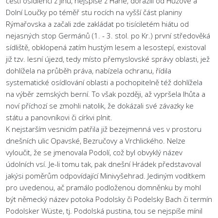
čeští osídlenci z jihu, nejspíše z Hané, dorazili od Huzové a
Dolní Loučky po téměř stu rocích na vyšší část planiny
Rýmařovska a začali zde zakládat po tisíciletém hiátu od
nejasných stop Germánů (1. - 3. stol. po Kr.) první středověká
sídliště, obklopená zatím hustým lesem a lesostepí, existoval
již tzv. lesní újezd, tedy místo přemyslovské správy oblasti, jež
dohlížela na průběh práva, nabízela ochranu, řídila
systematické osídlování oblasti a pochopitelně též dohlížela
na výběr zemských berní. To však později, až vypršela lhůta a
noví příchozí se zmohli natolik, že dokázali své závazky ke
státu a panovníkovi či církvi plnit.
K nejstarším vesnicím patřila již bezejmenná ves v prostoru
dnešních ulic Opavské, Bezručovy a Vrchlického. Nelze
vyloučit, že se jmenovala Podolí, což byl obvyklý název
údolních vsí. Je-li tomu tak, pak dnešní Hrádek představoval
jakýsi poměrům odpovídající Minivyšehrad. Jediným vodítkem
pro uvedenou, ač pramálo podloženou domněnku by mohl
být německý název potoka Podolsky či Podelsky Bach či termín
Podolsker Wüste, tj. Podolská pustina, tou se nejspíše mínil