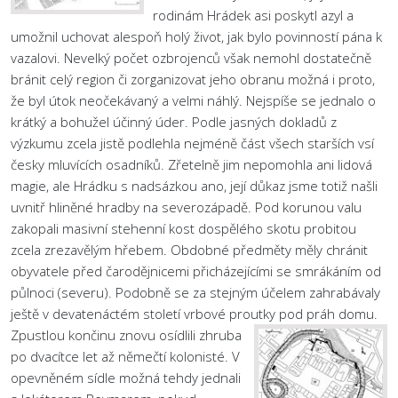
rodinám Hrádek asi poskytl azyl a
umožnil uchovat alespoň holý život, jak bylo povinností pána k
vazalovi. Nevelký počet ozbrojenců však nemohl dostatečně
bránit celý region či zorganizovat jeho obranu možná i proto,
že byl útok neočekávaný a velmi náhlý. Nejspíše se jednalo o
krátký a bohužel účinný úder. Podle jasných dokladů z
výzkumu zcela jistě podlehla nejméně část všech starších vsí
česky mluvících osadníků. Zřetelně jim nepomohla ani lidová
magie, ale Hrádku s nadsázkou ano, její důkaz jsme totiž našli
uvnitř hliněné hradby na severozápadě. Pod korunou valu
zakopali masivní stehenní kost dospělého skotu probitou
zcela zrezavělým hřebem. Obdobné předměty měly chránit
obyvatele před čarodějnicemi přicházejícími se smrákáním od
půlnoci (severu). Podobně se za stejným účelem zahrabávaly
ještě v devatenáctém století vrbové proutky pod práh domu.
Zpustlou končinu znovu osídlili zhruba
po dvacítce let až němečtí kolonisté. V
opevněném sídle možná tehdy jednali