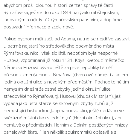
abychom prošli dlouhou historii center správy té části
Rýmařovska, jež se do roku 1849 nazývalo rabštejnským,
janovickým a někdy též rýmařovským panstvím, a doplňme
dosavadní informace o zcela nové.
Pokud bychom měli začít od Adama, nutno se nejdříve zastavit
u patrně nejstaršího středověkého opevněného místa
Rýmařovska, nikoli však sídliště, neboť tím byla nesporně
Huzová, vzpomínaná již roku 1131. Kdysi kvetoucí městečko
Německá Huzová bývalo ještě za prvé republiky téměř
přesnou zmenšeninou Rýmařova (čtvercové náměstí a kolem
jediná okružní ulice s nevelkým předměstím. Pochopitelně tím
nemyslím dnešní žalostné zbytky jediné okružní ulice
středověkého Rýmařova, tj. Husovu (chudák Mistr Jan), jež
vypadá jako ústa starce se skrovnými zbytky zubů a již
neexistující historickou Jungmannovu ulici, ještě nedávno ve
svérázné místní dikci s jedním „n" (Horní okružní ulice), ani
nemluvě o předměstích, Horním a Dolním postižených hnízdy
panelových škatulí. Jen několik soukromníků obětavě a s