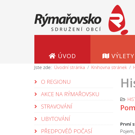
ÚVOD
VÝLETY
Jste zde:
Úvodní stránka
Knihovna stránek
Hi
O REGIONU
AKCE NA RÝMAŘOVSKU
HIS
Pomn
STRAVOVÁNÍ
UBYTOVÁNÍ
První s
PŘEDPOVĚĎ POČASÍ
Pojem,