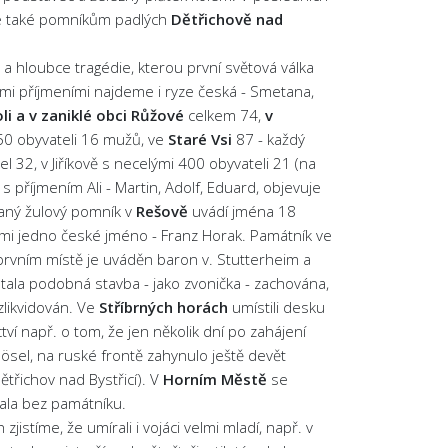
le také pomníkům padlých
Dětřichově nad
a hloubce tragédie, kterou první světová válka
mi příjmeními najdeme i ryze česká - Smetana,
li a v zaniklé obci Růžové
celkem 74,
v
50 obyvateli 16 mužů, ve
Staré Vsi
87 - každý
l 32, v Jiříkově s necelými 400 obyvateli 21 (na
 příjmením Ali - Martin, Adolf, Eduard, objevuje
aný žulový pomník v
Rešově
uvádí jména 18
i nimi jedno české jméno - Franz Horak. Památník ve
prvním místě je uváděn baron v. Stutterheim a
stala podobná stavba - jako zvonička - zachována,
zlikvidován. Ve
Stříbrných horách
umístili desku
í např. o tom, že jen několik dní po zahájení
ösel, na ruské frontě zahynulo ještě devět
ětřichov nad Bystřicí). V
Horním Městě
se
tala bez památníku.
istíme, že umírali i vojáci velmi mladí, např. v