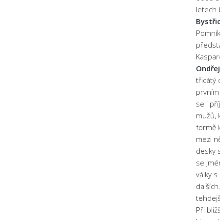
letech
Bystřic
Pomníky
předst
Kaspar
Ondře
třicátý
prvním 
se i př
mužů, k
formě 
mezi n
desky 
se jmén
války s
dalších
tehdejš
Při bli