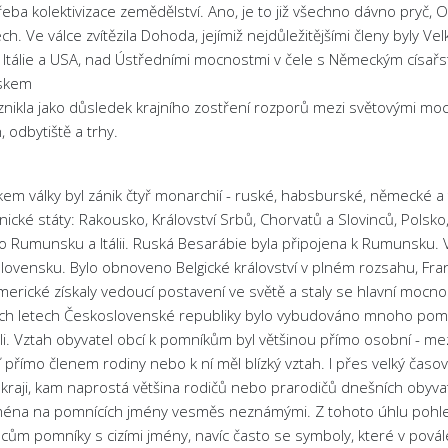
eba kolektivizace zemědělství. Ano, je to již všechno dávno pryč,
h. Ve válce zvítězila Dohoda, jejímiž nejdůležitějšími členy byly Vel
i Itálie a USA, nad Ústředními mocnostmi v čele s Německým císa
skem
znikla jako důsledek krajního zostření rozporů mezi světovými mocn
, odbytiště a trhy.
em války byl zánik čtyř monarchií - ruské, habsburské, německé a t
ické státy: Rakousko, Království Srbů, Chorvatů a Slovinců, Pols
lo Rumunsku a Itálii. Ruská Besarábie byla připojena k Rumunsku.
ovensku. Bylo obnoveno Belgické království v plném rozsahu, Fran
merické získaly vedoucí postavení ve světě a staly se hlavní mocnos
ích letech Československé republiky bylo vybudováno mnoho pomník
li. Vztah obyvatel obcí k pomníkům byl většinou přímo osobní - m
 přímo členem rodiny nebo k ní měl blízký vztah. I přes velký ča
raji, kam naprostá většina rodičů nebo prarodičů dnešních obyvate
jména na pomnících jmény vesměs neznámými. Z tohoto úhlu pohl
cům pomníky s cizími jmény, navíc často se symboly, které v povál