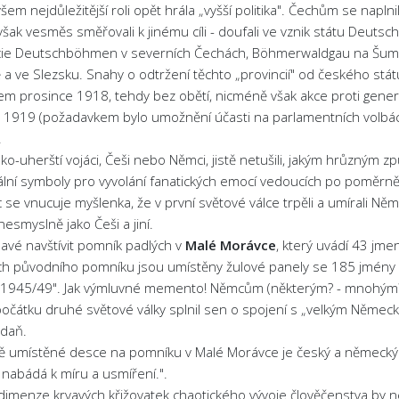
šem nejdůležitější roli opět hrála „vyšší politika". Čechům se nap
šak vesměs směřovali k jinému cíli - doufali ve vznik státu Deutsc
cie Deutschböhmen v severních Čechách, Böhmerwaldgau na Šu
a ve Slezsku. Snahy o odtržení těchto „provincií" od českého stá
em prosince 1918, tehdy bez obětí, nicméně však akce proti gene
 1919 (požadavkem bylo umožnění účasti na parlamentních volbách
.
o-uherští vojáci, Češi nebo Němci, jistě netušili, jakým hrůzným 
lní symboly pro vyvolání fanatických emocí vedoucích po poměrně kr
c se vnucuje myšlenka, že v první světové válce trpěli a umírali Ně
nesmyslně jako Češi a jiní.
mavé navštívit pomník padlých v
Malé Morávce
, který uvádí 43 jme
h původního pomníku jsou umístěny žulové panely se 185 jmény ozn
1945/49". Jak výmluvné memento! Němcům (některým? - mnohým? - vě
očátku druhé světové války splnil sen o spojení s „velkým Německ
 daň.
ě umístěné desce na pomníku v Malé Morávce je český a německý 
nabádá k míru a usmíření.".
 dimenze krvavých křižovatek chaotického vývoje člověčenstva by 