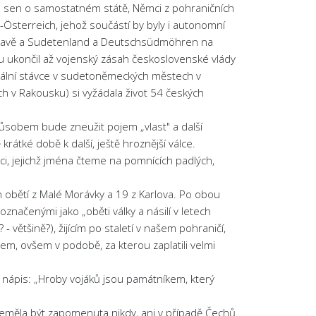
lnil sen o samostatném státě, Němci z pohraničních
h-Österreich, jehož součástí by byly i autonomní
mavě a Sudetenland a Deutschsüdmöhren na
tu ukončil až vojenský zásah československé vlády
rální stávce v sudetoněmeckých městech v
 v Rakousku) si vyžádala život 54 českých
způsobem bude zneužit pojem „vlast" a další
átké době k další, ještě hroznější válce.
mci, jejichž jména čteme na pomnících padlých,
n obětí z Malé Morávky a 19 z Karlova. Po obou
ačenými jako „oběti války a násilí v letech
tšině?), žijícím po staletí v našem pohraničí,
em, ovšem v podobě, za kterou zaplatili velmi
nápis: „Hroby vojáků jsou památníkem, který
neměla být zapomenuta nikdy, ani v případě Čechů