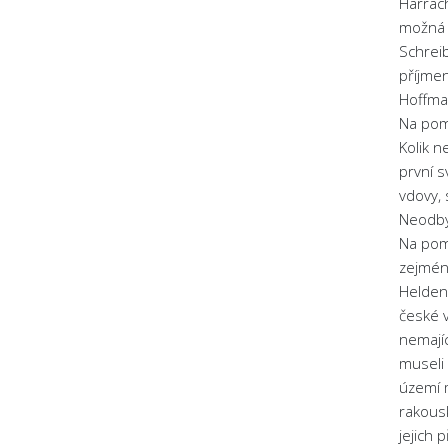
Harrach
možná j
Schreib
příjmen
Hoffman
Na pom
Kolik n
první s
vdovy, 
Neodby
Na pom
zejmén
Helden
české 
nemajíc
museli 
území m
rakousk
jejich 