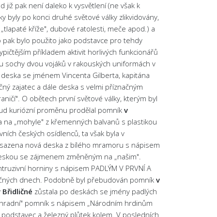
d již pak není daleko k vysvětlení (ne však k
 byly po konci druhé světové války zlikvidovány,
tlapaté kříže", dubové ratolesti, meče apod.) a
o pak bylo použito jako podstavce pro tehdy
pičtějším příkladem aktivit horlivých funkcionářů
 sochy dvou vojáků v rakouských uniformách v
nak deska se jménem Vincenta Gilberta, kapitána
čný zajatec a dále deska s velmi příznačným
čí". O obětech první světové války, kterým byl
kud kuriózní proměnu prodělal pomník
v
 na „mohyle" z křemenných balvanů s plastikou
ních českých osídlenců, ta však byla v
la vsazena nová deska z bílého mramoru s nápisem
u deskou se zájmenem změněným na „našim".
ntruzivní horniny s nápisem PADLÝM V PRVNÍ A
lečných dnech. Podobně byl přebudován pomník
v
 Břidličné
zůstala po deskách se jmény padlých
„náhradní" pomník s nápisem „Národním hrdinům
 podstavec a železný plůtek kolem. V posledních