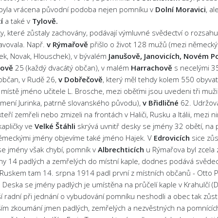
 byla vrácena původní podoba nejen pomníku v
Dolní Moravici
, a
í
a také v
Tylově.
, které zůstaly zachovány, podávají výmluvné svědectví o rozsahu 
avovala. Např.
v Rýmařově
přišlo o život 128 mužů (mezi německý
ek, Novak, Hlouschek), v bývalém
Janušově, Janovicích, Novém Po
jově
25 (každý dvacátý občan), v malém
Harrachově
s necelými 3
 občan, v Rudě 26,
v Dobřečově
, který měl tehdy kolem 550 obyvate
místě jméno učitele L. Brosche, mezi oběťmi jsou uvedeni tři muži s
íjmení Jurinka, patrně slovanského původu),
v Břidličné
62. Udržov
teří zemřeli nebo zmizeli na frontách v Haliči, Rusku a Itálii, mez
kapličky ve
Velké Štáhli
skrývá uvnitř desky se jmény 32 obětí, na 
ěmeckými jmény objevíme také jméno Hajek. V
Edrovicích
sice zů
se jmény však chybí, pomník v
Albrechticích
u Rýmařova byl zcela 
y 14 padlých a zemřelých do místní kaple, dodnes podává svědectv
 Ruskem tam 14. srpna 1914 padl první z místních občanů - Otto P
. Deska se jmény padlých je umístěna na průčelí kaple v Krahulčí (D
í radní při jednání o vybudování pomníku neshodli a obec tak zůs
žším zkoumání jmen padlých, zemřelých a nezvěstných na pomnících zj