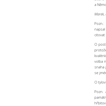
a Němc
Marek, 
Pozn.:
napsal 
citovat
O posta
protož
kvalitn
volba n
snaha 
se jmén
O tylov
Pozn. 
památn
hřbito