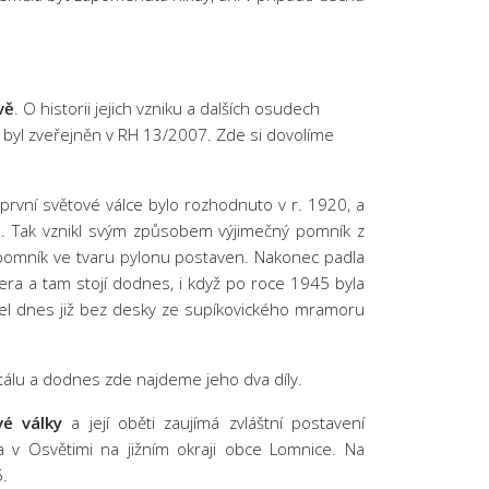
vě
. O historii jejich vzniku a dalších osudech
k byl zveřejněn v RH 13/2007. Zde si dovolíme
první světové válce bylo rozhodnuto v r. 1920, a
i. Tak vznikl svým způsobem výjimečný pomník z
t pomník ve tvaru pylonu postaven. Nakonec padla
llera a tam stojí dodnes, i když po roce 1945 byla
žel dnes již bez desky ze supíkovického mramoru
untálu a dodnes zde najdeme jeho dva díly.
vé války
a její oběti zaujímá zvláštní postavení
 v Osvětimi na jižním okraji obce Lomnice. Na
.