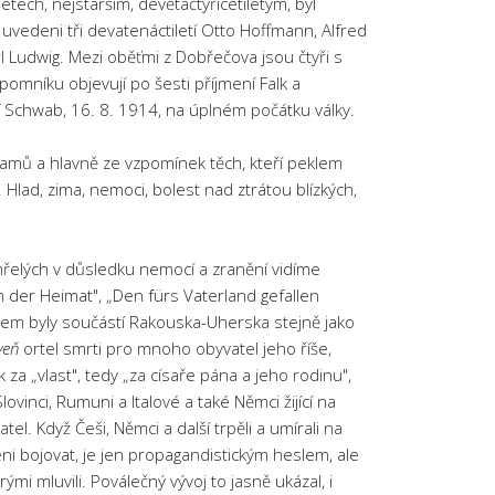
tech, nejstarším, devětačtyřicetiletým, byl
uvedeni tři devatenáctiletí Otto Hoffmann, Alfred
l Ludwig. Mezi oběťmi z Dobřečova jsou čtyři s
pomníku objevují po šesti příjmení Falk a
f Schwab, 16. 8. 1914, na úplném počátku války.
znamů a hlavně ze vzpomínek těch, kteří peklem
. Hlad, zima, nemoci, bolest nad ztrátou blízkých,
elých v důsledku nemocí a zranění vidíme
 der Heimat", „Den fürs Vaterland gefallen
vem byly součástí Rakouska-Uherska stejně jako
veň
ortel smrti pro mnoho obyvatel jeho říše,
 za „vlast", tedy „za císaře pána a jeho rodinu",
lovinci, Rumuni a Italové a také Němci žijící na
 Když Češi, Němci a další trpěli a umírali na
eni bojovat, je jen propagandistickým heslem, ale
rými mluvili. Poválečný vývoj to jasně ukázal, i