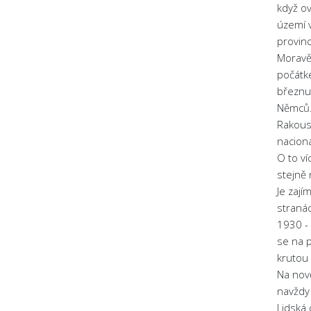
když ov
území v
provin
Moravě 
počátk
březnu
Němců
Rakousk
nacioná
O to ví
stejně 
Je zají
stranác
1930 - 
se na p
krutou
Na nov
navždy 
Lidská