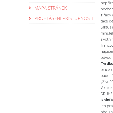
nepřízn
MAPA STRÁNEK
pochope
z řady 
PROHLÁŠENÍ PŘÍSTUPNOSTI
také de
„aktuál
minulé
životní
francou
nápise
původn
Tvrdk
orlice 
padesá
„Z vdě
V roce
DRUHÉ 
Dolní 
jen pr
obou s