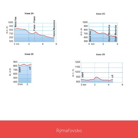
Rýmařovsko