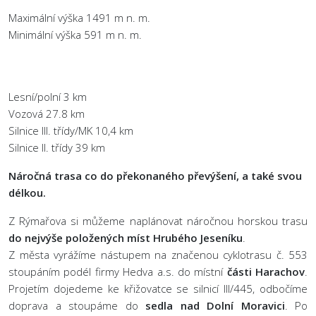
Maximální výška 1491 m n. m.
Minimální výška 591 m n. m.
Lesní/polní 3 km
Vozová 27.8 km
Silnice III. třídy/MK 10,4 km
Silnice II. třídy 39 km
Náročná trasa co do překonaného převýšení, a také svou
délkou.
Z Rýmařova si můžeme naplánovat náročnou horskou trasu
do nejvýše položených míst Hrubého Jeseníku
.
Z města vyrážíme nástupem na značenou cyklotrasu č. 553
stoupáním podél firmy Hedva a.s. do místní
části Harachov
.
Projetím dojedeme ke křižovatce se silnicí III/445, odbočíme
doprava a stoupáme do
sedla nad Dolní Moravici
. Po