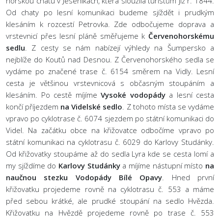
horskou chatu v Jeseníkách, která sloužila turistům již r. 1844.
Od chaty po lesní komunikaci budeme sjíždět i prudkým
klesáním k rozcestí Petrovka. Zde odbočujeme doprava a
vrstevnicí přes lesní pláně směřujeme k
Červenohorskému
sedlu
. Z cesty se nám nabízejí výhledy na Šumpersko a
nejblíže do Koutů nad Desnou. Z Červenohorského sedla se
vydáme po značené trase č. 6154 směrem na Vidly. Lesní
cesta je většinou vrstevnicová s občasným stoupáním a
klesáním. Po cestě míjíme
Vysoké vodopády
a lesní cesta
končí příjezdem
na Videlské sedlo
. Z tohoto místa se vydáme
vpravo po cyklotrase č. 6074 sjezdem po státní komunikaci do
Videl. Na začátku obce na křižovatce odbočíme vpravo po
státní komunikaci na cyklotrasu č. 6029 do Karlovy Studánky.
Od křižovatky stoupáme až do sedla Lyra kde se cesta lomí a
my sjíždíme do
Karlovy Studánky
a míjíme nástupní místo
na
naučnou stezku Vodopády Bílé Opavy
. Hned první
křižovatku projedeme rovně na cyklotrasu č. 553 a máme
před sebou krátké, ale prudké stoupání na sedlo Hvězda.
Křižovatku na Hvězdě projedeme rovně po trase č. 553