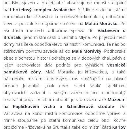
prudším sjezdu a projetí obcí absolvujeme menší stoupání
nad
hotelový komplex Avalanche
. Sjíždíme stále po státní
komunikaci ke křižovatce u hotelového komplexu, odbočíme
vlevo a pozvolně stoupáme směrem na
Malou Morávku
. Po
asi třista metrech odbočíme vpravo do
Václavova u
Bruntálu
, jeho místní části u Lesního Mlýna. Po příjezdu mezi
domy nás čeká odbočka vlevo na místní komunikaci. Ta nás po
štěrkovém povrchu zavede až do
Malé Morávky
. Podhorská
obec s bohatou historií odrážející se v dobových chalupách a
jejich zachovalost dala podnět pro vyhlášení
Vesnické
památkové zóny
. Malá Morávka je křižovatkou, a také
nástupním místem turistických tras směřujících na hlavní
hřeben Jeseníků. Jinak obec nabízí široké spektrum
ubytovacích zařízení s velkým zázemím pro dlouhodobý
rekreační pobyt. V letním období je v provozu také
Muzeum
na Kapličkovém vrchu a Schindlerově stodole
. Od
Václavova na konci místní komunikace odbočíme vpravo a
mírně stoupáme po státní komunikaci celou obcí. Rovně
projíždíme křižovatku na Bruntál a také do místní části
Karlov