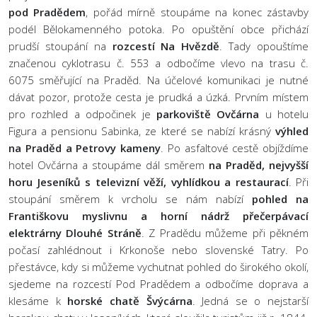
pod Pradědem
, pořád mírně stoupáme na konec zástavby
podél Bělokamenného potoka. Po opuštění obce přichází
prudší stoupání na
rozcestí Na Hvězdě
. Tady opouštíme
značenou cyklotrasu č. 553 a odbočíme vlevo na trasu č.
6075 směřující na Praděd. Na účelové komunikaci je nutné
dávat pozor, protože cesta je prudká a úzká. Prvním místem
pro rozhled a odpočinek je
parkoviště Ovčárna
u hotelu
Figura a pensionu Sabinka, ze které se nabízí krásný
výhled
na Praděd a Petrovy kameny
. Po asfaltové cestě objíždíme
hotel Ovčárna a stoupáme dál směrem
na Praděd, nejvyšší
horu Jeseníků s televizní věží, vyhlídkou a restaurací
. Při
stoupání směrem k vrcholu se nám nabízí
pohled na
Františkovu myslivnu a horní nádrž přečerpávací
elektrárny Dlouhé Stráně
. Z Pradědu můžeme při pěkném
počasí zahlédnout i Krkonoše nebo slovenské Tatry. Po
přestávce, kdy si můžeme vychutnat pohled do širokého okolí,
sjedeme na rozcestí Pod Pradědem a odbočíme doprava a
klesáme k
horské chatě Švýcárna
. Jedná se o nejstarší